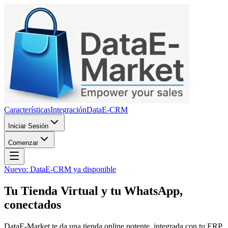
Características
Integración
DataE-CRM
Iniciar Sesión
Comenzar
Nuevo: DataE-CRM ya disponible
Tu Tienda Virtual
y tu WhatsApp,
conectados
DataE-Market te da una tienda online potente, integrada con tu ERP.